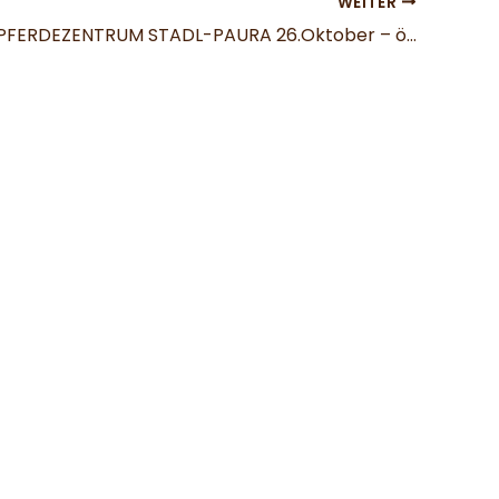
WEITER
next stop: PFERDEZENTRUM STADL-PAURA 26.Oktober – österreichisches Freispringchampionat