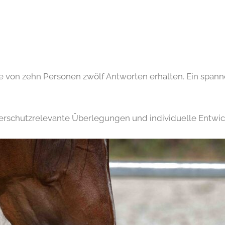
 von zehn Personen zwölf Antworten erhalten. Ein spanne
ierschutzrelevante Überlegungen und individuelle Entwic
Versuch diesen zu finden und zu Beschreiten… mit etwa
das erste Mal ins
Roundpen
mitnehme.